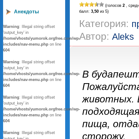
(голосов
2
, сред
Анекдоты
балл:
3,50
из 5)
Категория:
п
Warning
: Illegal string offset
'output_key' in
Автор:
Aleks
/home/vhosts/yumorok.orgfree.com/wp-
includes/nav-menu.php
on line
604
Warning
: Illegal string offset
'output_key' in
В будапешт
/home/vhosts/yumorok.orgfree.com/wp-
includes/nav-menu.php
on line
Пожалуйста
604
животных. 
Warning
: Illegal string offset
'output_key' in
подходяща
/home/vhosts/yumorok.orgfree.com/wp-
includes/nav-menu.php
on line
пища, отда
604
Warning
: Illegal string offset
сторожу.
'output_key' in