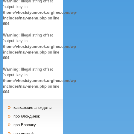
Warning
: Illegal string offset
'output_key' in
/home/vhosts/yumorok.orgfree.com/wp-
includes/nav-menu.php
on line
604
Warning
: Illegal string offset
'output_key' in
/home/vhosts/yumorok.orgfree.com/wp-
includes/nav-menu.php
on line
604
Warning
: Illegal string offset
'output_key' in
/home/vhosts/yumorok.orgfree.com/wp-
includes/nav-menu.php
on line
604
кавказские анекдоты
про блондинок
про Вовочку
про врачей