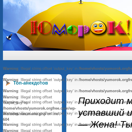
Warning
: Illegal string offset 'output_key' in
/home/vhosts/yumorok.orgfr
Warning
: Illegal string offset 'output_key' in
/home/vhosts/yumorok.orgfr
Топ-анекдотов
Warning
: Illegal string offset 'output_key' in
/home/vhosts/yumorok.orgfr
Warning
: Illegal string offset
Приходит м
Warning
: Illegal string offset 'output_key' in
/home/vhosts/yumorok.orgfr
'output_key' in
/home/vhosts/yumorok.orgfree.com/wp-
уставший и
Warning
: Illegal string offset 'output_key' in
/home/vhosts/yumorok.orgfr
includes/nav-menu.php
on line
604
— Жена! Ты
Warning
: Illegal string offset 'output_key' in
/home/vhosts/yumorok.orgfr
Warning
: Illegal string offset