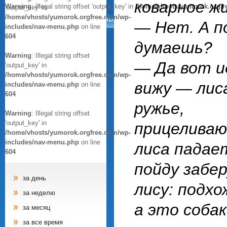
коварное ж
Warning
: Illegal string offset 'output_key' in
/home/vhosts/yumorok.orgfr
'output_key' in
/home/vhosts/yumorok.orgfree.com/wp-
Анекдоты
Афоризмы
Цитаты
Картинки
— Нет. А п
includes/nav-menu.php
on line
604
думаешь?
Warning
: Illegal string offset
— Да вот ид
'output_key' in
/home/vhosts/yumorok.orgfree.com/wp-
вижу — лис
includes/nav-menu.php
on line
604
ружье,
Warning
: Illegal string offset
'output_key' in
прицеливаю
/home/vhosts/yumorok.orgfree.com/wp-
includes/nav-menu.php
on line
лиса падает
604
пойду забер
за день
лису: подхо
за неделю
а это собака
за месяц
за все время