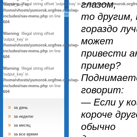
глазом,
Warning
: Illegal string offset 'output_key' in
/home/vhosts/yumorok.orgfr
'output_key' in
/home/vhosts/yumorok.orgfree.com/wp-
Анекдоты
Афоризмы
Цитаты
Картинки
то другим, 
includes/nav-menu.php
on line
604
гораздо лу
Warning
: Illegal string offset
может
'output_key' in
/home/vhosts/yumorok.orgfree.com/wp-
привести а
includes/nav-menu.php
on line
604
пример?
Warning
: Illegal string offset
'output_key' in
Поднимаетс
/home/vhosts/yumorok.orgfree.com/wp-
includes/nav-menu.php
on line
говорит:
604
— Если у ко
за день
короче друг
за неделю
обычно
за месяц
за все время