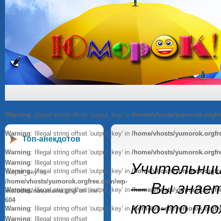
Warning
: Illegal string offset 'output_key' in
/home/vhosts/yumorok.orgfr
Warning
: Illegal string offset 'output_key' in
/home/vhosts/yumorok.orgfr
Топ-анекдотов
Warning
: Illegal string offset 'output_key' in
/home/vhosts/yumorok.orgfr
Warning
: Illegal string offset
Учительниц
Warning
: Illegal string offset 'output_key' in
/home/vhosts/yumorok.orgfr
'output_key' in
/home/vhosts/yumorok.orgfree.com/wp-
— Вы знает
Warning
: Illegal string offset 'output_key' in
/home/vhosts/yumorok.orgfr
includes/nav-menu.php
on line
604
кто-то пло
Warning
: Illegal string offset 'output_key' in
/home/vhosts/yumorok.orgfr
Warning
: Illegal string offset