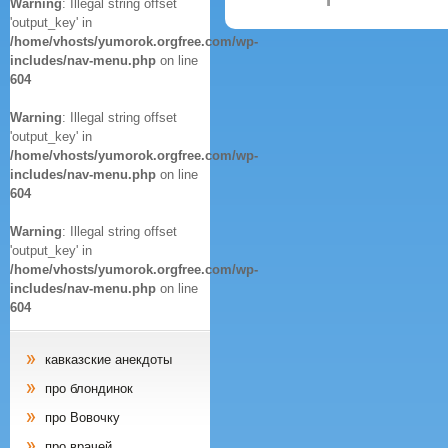
Warning
: Illegal string offset
'output_key' in
/home/vhosts/yumorok.orgfree.com/wp-
includes/nav-menu.php
on line
604
Warning
: Illegal string offset
'output_key' in
/home/vhosts/yumorok.orgfree.com/wp-
includes/nav-menu.php
on line
604
Warning
: Illegal string offset
'output_key' in
/home/vhosts/yumorok.orgfree.com/wp-
includes/nav-menu.php
on line
604
кавказские анекдоты
про блондинок
про Вовочку
про врачей