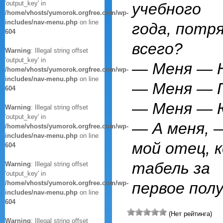
'output_key' in
учебного
/home/vhosts/yumorok.orgfree.com/wp-
includes/nav-menu.php
on line
года, потря
604
всего?
Warning
: Illegal string offset
'output_key' in
— Меня — Н
/home/vhosts/yumorok.orgfree.com/wp-
includes/nav-menu.php
on line
— Меня — Г
604
— Меня — 
Warning
: Illegal string offset
'output_key' in
— А меня, 
/home/vhosts/yumorok.orgfree.com/wp-
includes/nav-menu.php
on line
мой отец, к
604
табель за
Warning
: Illegal string offset
'output_key' in
/home/vhosts/yumorok.orgfree.com/wp-
первое полу
includes/nav-menu.php
on line
604
(Нет рейтинга)
Warning
: Illegal string offset