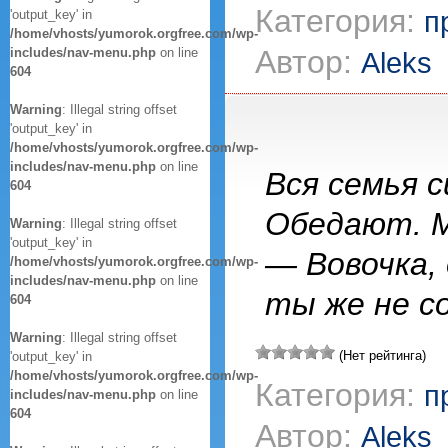
Категория:
п
'output_key' in
/home/vhosts/yumorok.orgfree.com/wp-
Автор:
includes/nav-menu.php
on line
Aleks
604
Warning
: Illegal string offset
'output_key' in
/home/vhosts/yumorok.orgfree.com/wp-
includes/nav-menu.php
on line
Вся семья 
604
Обедают. М
Warning
: Illegal string offset
'output_key' in
— Вовочка,
/home/vhosts/yumorok.orgfree.com/wp-
includes/nav-menu.php
on line
ты же не со
604
Warning
: Illegal string offset
(Нет рейтинга)
'output_key' in
/home/vhosts/yumorok.orgfree.com/wp-
Категория:
п
includes/nav-menu.php
on line
604
Автор:
Aleks