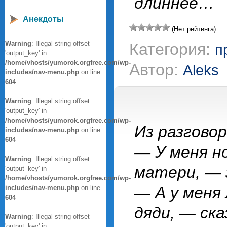
длиннее…
Анекдоты
(Нет рейтинга)
Warning
: Illegal string offset
Категория:
п
'output_key' in
/home/vhosts/yumorok.orgfree.com/wp-
Автор:
Aleks
includes/nav-menu.php
on line
604
Warning
: Illegal string offset
'output_key' in
/home/vhosts/yumorok.orgfree.com/wp-
Из разгово
includes/nav-menu.php
on line
604
— У меня но
Warning
: Illegal string offset
матери, — 
'output_key' in
/home/vhosts/yumorok.orgfree.com/wp-
— А у меня
includes/nav-menu.php
on line
604
дяди, — ска
Warning
: Illegal string offset
'output_key' in