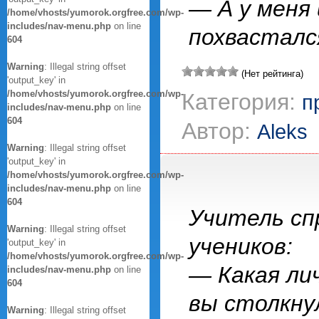
— А у меня
/home/vhosts/yumorok.orgfree.com/wp-
includes/nav-menu.php
on line
похвасталс
604
Warning
: Illegal string offset
(Нет рейтинга)
'output_key' in
/home/vhosts/yumorok.orgfree.com/wp-
Категория:
п
includes/nav-menu.php
on line
604
Автор:
Aleks
Warning
: Illegal string offset
'output_key' in
/home/vhosts/yumorok.orgfree.com/wp-
includes/nav-menu.php
on line
604
Учитель с
Warning
: Illegal string offset
учеников:
'output_key' in
/home/vhosts/yumorok.orgfree.com/wp-
— Какая ли
includes/nav-menu.php
on line
604
вы столкну
Warning
: Illegal string offset