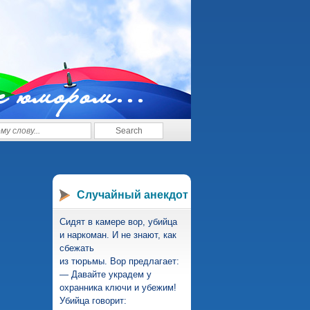
с юмором...
Случайный анекдот
Сидят в камере вор, убийца
и наркоман. И не знают, как
сбежать
из тюрьмы. Вор предлагает:
— Давайте украдем у
охранника ключи и убежим!
Убийца говорит: