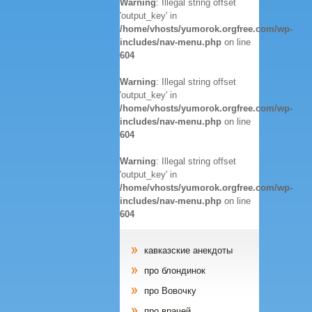
Warning
: Illegal string offset
'output_key' in
/home/vhosts/yumorok.orgfree.com/wp-
includes/nav-menu.php
on line
604
Warning
: Illegal string offset
'output_key' in
/home/vhosts/yumorok.orgfree.com/wp-
includes/nav-menu.php
on line
604
Warning
: Illegal string offset
'output_key' in
/home/vhosts/yumorok.orgfree.com/wp-
includes/nav-menu.php
on line
604
кавказские анекдоты
про блондинок
про Вовочку
про врачей