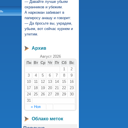
— Давайте лучше убьем
охранников и убежим.
зь
А наркоман забивает в
папиросу анашу и говорит:
— Да бросьте вы, украдем,
убьем, вот сейчас курнем и
улетим.
Архив
Август 2026
Пн
Вт
Ср
Чт
Пт
Сб
Вс
1
2
3
4
5
6
7
8
9
10
11
12
13
14
15
16
17
18
19
20
21
22
23
24
25
26
27
28
29
30
31
« Ноя
Облако меток