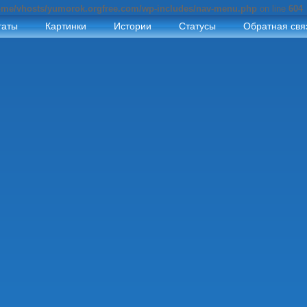
ome/vhosts/yumorok.orgfree.com/wp-includes/nav-menu.php
on line
604
таты
Картинки
Истории
Статусы
Обратная свя