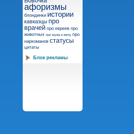
Вовочка
афоризмы
истории
блондинки
про
кавказцы
врачей
про евреев
про
животных
про
про мужа и жену
статусы
наркоманов
цитаты
Блок рекламы