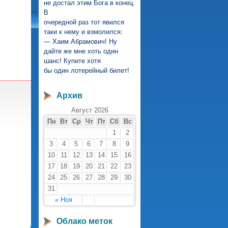
не достал этим Бога в конец.
В
зь
очередной раз тот явился
таки к нему и взмолился:
— Хаим Абрамович! Ну
дайте же мне хоть один
шанс! Купите хотя
бы один лотерейный билет!
Архив
Август 2026
Пн
Вт
Ср
Чт
Пт
Сб
Вс
1
2
3
4
5
6
7
8
9
10
11
12
13
14
15
16
17
18
19
20
21
22
23
24
25
26
27
28
29
30
31
« Ноя
Облако меток