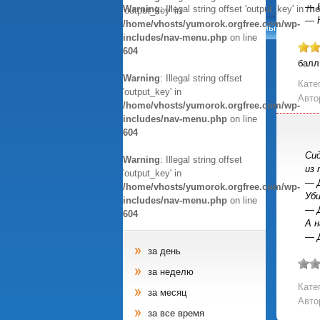
— Н
Warning
: Illegal string offset 'output_key' in
/h
'output_key' in
— 
/home/vhosts/yumorok.orgfree.com/wp-
Анекдоты
Афоризмы
Ци
includes/nav-menu.php
on line
604
балл
Warning
: Illegal string offset
Кате
'output_key' in
Авто
/home/vhosts/yumorok.orgfree.com/wp-
includes/nav-menu.php
on line
604
Сид
Warning
: Illegal string offset
из
'output_key' in
— Д
/home/vhosts/yumorok.orgfree.com/wp-
Уби
includes/nav-menu.php
on line
— Д
604
А н
— Д
за день
за неделю
Кате
за месяц
Авто
за все время