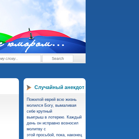
с юмором...
Случайный анекдот
Пожилой еврей всю жизнь
молился Богу, вымаливая
себе крупный
выигрыш в лотерею. Каждый
день он исправно возносил
молитву с
этой просьбой, пока, наконец