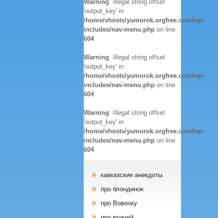
Warning
: Illegal string offset
'output_key' in
/home/vhosts/yumorok.orgfree.com/wp-
includes/nav-menu.php
on line
604
Warning
: Illegal string offset
'output_key' in
/home/vhosts/yumorok.orgfree.com/wp-
includes/nav-menu.php
on line
604
Warning
: Illegal string offset
'output_key' in
/home/vhosts/yumorok.orgfree.com/wp-
includes/nav-menu.php
on line
604
кавказские анекдоты
про блондинок
про Вовочку
про врачей