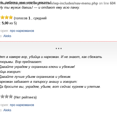
е, ребята, мне чтобы уехать!
ome/vhosts/yumorok.orgfree.com/wp-includes/nav-menu.php
on line
604
Ну ты мужик даешь! — и отдают ему всю пачку.
таты
Картинки
Истории
Статусы
Обратная свя
(голосов
1
, средний
:
5,00
из 5)
гория:
про наркоманов
р:
Aleks
* * *
ят в камере вор, убийца и наркоман. И не знают, как сбежать
 тюрьмы. Вор предлагает:
авайте украдем у охранника ключи и убежим!
йца говорит:
авайте лучше убьем охранников и убежим.
аркоман забивает в папиросу анашу и говорит:
а бросьте вы, украдем, убьем, вот сейчас курнем и улетим.
(Нет рейтинга)
гория:
про наркоманов
р:
Aleks