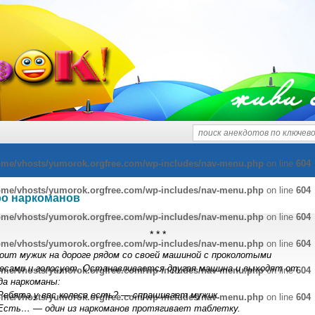
живи 
ome/vhosts/yumorok.orgfree.com/wp-includes/nav-menu.php
on line
604
ome/vhosts/yumorok.orgfree.com/wp-includes/nav-menu.php
on line
604
ро наркоманов
ome/vhosts/yumorok.orgfree.com/wp-includes/nav-menu.php
on line
604
* * *
ome/vhosts/yumorok.orgfree.com/wp-includes/nav-menu.php
on line
604
оит мужик на дороге рядом со своей машиной с проколотыми
лесами и голосует. Останавливается другая машина и выходят от
ome/vhosts/yumorok.orgfree.com/wp-includes/nav-menu.php
on line
604
да наркоманы:
Ребята у вас колеса есть? — спрашивает мужик.
ome/vhosts/yumorok.orgfree.com/wp-includes/nav-menu.php
on line
604
Есть… — один из наркоманов протягивает таблетку.