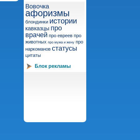
Вовочка
афоризмы
истории
блондинки
про
кавказцы
врачей
про евреев
про
животных
про
про мужа и жену
статусы
наркоманов
цитаты
Блок рекламы