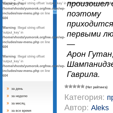
произошел 
Warning
: Illegal string offset 'output_key' in
/home/vhosts/yumorok.orgfr
'output_key' in
/home/vhosts/yumorok.orgfree.com/wp-
Анекдоты
Афоризмы
Цитаты
Картинки
поэтому
includes/nav-menu.php
on line
604
приходится
Warning
: Illegal string offset
первыми лю
'output_key' in
/home/vhosts/yumorok.orgfree.com/wp-
—
includes/nav-menu.php
on line
604
Арон Гутан
Warning
: Illegal string offset
'output_key' in
Шампанидзе
/home/vhosts/yumorok.orgfree.com/wp-
includes/nav-menu.php
on line
Гаврила.
604
(Нет рейтинга)
за день
Категория:
п
за неделю
за месяц
Автор:
Aleks
за все время