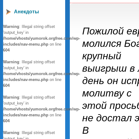
Анекдоты
Warning
: Illegal string offset
Пожилой ев
'output_key' in
/home/vhosts/yumorok.orgfree.com/wp-
молился Бо
includes/nav-menu.php
on line
604
крупный
Warning
: Illegal string offset
выигрыш в 
'output_key' in
/home/vhosts/yumorok.orgfree.com/wp-
день он исп
includes/nav-menu.php
on line
604
молитву с
Warning
: Illegal string offset
этой просьб
'output_key' in
/home/vhosts/yumorok.orgfree.com/wp-
не достал э
includes/nav-menu.php
on line
604
В
Warning
: Illegal string offset
'output_key' in