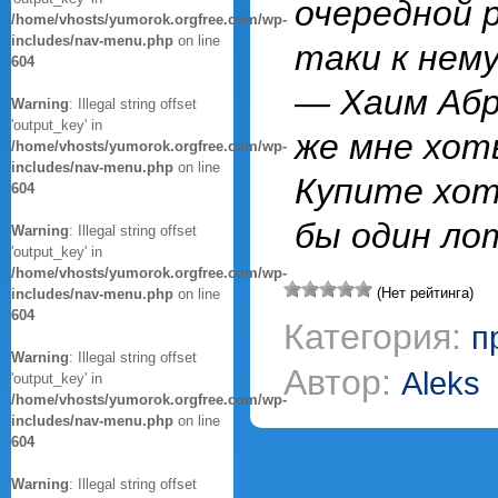
очередной 
/home/vhosts/yumorok.orgfree.com/wp-
includes/nav-menu.php
on line
таки к нему
604
— Хаим Абр
Warning
: Illegal string offset
'output_key' in
же мне хот
/home/vhosts/yumorok.orgfree.com/wp-
includes/nav-menu.php
on line
Купите хо
604
бы один ло
Warning
: Illegal string offset
'output_key' in
/home/vhosts/yumorok.orgfree.com/wp-
(Нет рейтинга)
includes/nav-menu.php
on line
604
Категория:
п
Warning
: Illegal string offset
Автор:
Aleks
'output_key' in
/home/vhosts/yumorok.orgfree.com/wp-
includes/nav-menu.php
on line
604
Warning
: Illegal string offset