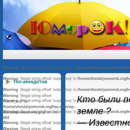
Warning
: Illegal string offset 'output_key' in
/home/vhosts/yumorok.orgfr
Warning
: Illegal string offset 'output_key' in
/home/vhosts/yumorok.orgfr
Топ-анекдотов
Warning
: Illegal string offset 'output_key' in
/home/vhosts/yumorok.orgfr
Warning
: Illegal string offset
Кто были п
Warning
: Illegal string offset 'output_key' in
/home/vhosts/yumorok.orgfr
'output_key' in
/home/vhosts/yumorok.orgfree.com/wp-
земле ?
Warning
: Illegal string offset 'output_key' in
/home/vhosts/yumorok.orgfr
includes/nav-menu.php
on line
604
— Известно
Warning
: Illegal string offset 'output_key' in
/home/vhosts/yumorok.orgfr
Warning
: Illegal string offset