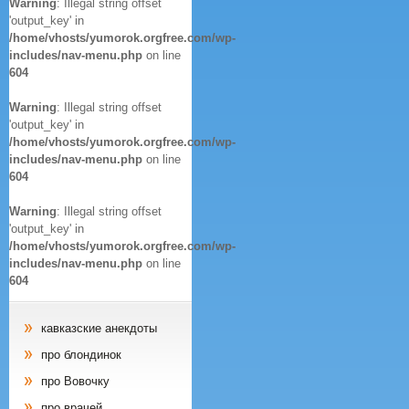
Warning
: Illegal string offset
'output_key' in
/home/vhosts/yumorok.orgfree.com/wp-
includes/nav-menu.php
on line
604
Warning
: Illegal string offset
'output_key' in
/home/vhosts/yumorok.orgfree.com/wp-
includes/nav-menu.php
on line
604
Warning
: Illegal string offset
'output_key' in
/home/vhosts/yumorok.orgfree.com/wp-
includes/nav-menu.php
on line
604
кавказские анекдоты
про блондинок
про Вовочку
про врачей