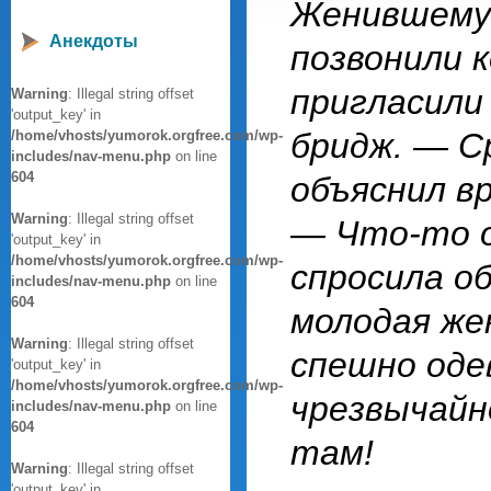
Женившемус
Анекдоты
позвонили к
пригласили
Warning
: Illegal string offset
'output_key' in
бридж. — С
/home/vhosts/yumorok.orgfree.com/wp-
includes/nav-menu.php
on line
604
объяснил вр
Warning
: Illegal string offset
— Что-то о
'output_key' in
/home/vhosts/yumorok.orgfree.com/wp-
спросила о
includes/nav-menu.php
on line
604
молодая же
Warning
: Illegal string offset
спешно оде
'output_key' in
/home/vhosts/yumorok.orgfree.com/wp-
чрезвычайно
includes/nav-menu.php
on line
604
там!
Warning
: Illegal string offset
'output_key' in