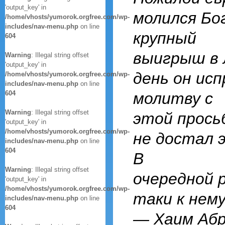
'output_key' in
молился Бо
/home/vhosts/yumorok.orgfree.com/wp-
includes/nav-menu.php
on line
крупный
604
выигрыш в 
Warning
: Illegal string offset
'output_key' in
день он исп
/home/vhosts/yumorok.orgfree.com/wp-
includes/nav-menu.php
on line
604
молитву с
Warning
: Illegal string offset
этой просьб
'output_key' in
/home/vhosts/yumorok.orgfree.com/wp-
не достал э
includes/nav-menu.php
on line
604
В
Warning
: Illegal string offset
очередной 
'output_key' in
/home/vhosts/yumorok.orgfree.com/wp-
таки к нему
includes/nav-menu.php
on line
604
— Хаим Абр