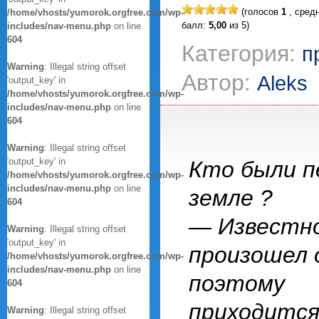
(голосов
1
, сред
/home/vhosts/yumorok.orgfree.com/wp-
балл:
5,00
из 5)
includes/nav-menu.php
on line
604
Категория:
п
Warning
: Illegal string offset
Автор:
Aleks
'output_key' in
/home/vhosts/yumorok.orgfree.com/wp-
includes/nav-menu.php
on line
604
Warning
: Illegal string offset
'output_key' in
Кто были п
/home/vhosts/yumorok.orgfree.com/wp-
includes/nav-menu.php
on line
земле ?
604
— Известно
Warning
: Illegal string offset
'output_key' in
произошел 
/home/vhosts/yumorok.orgfree.com/wp-
includes/nav-menu.php
on line
поэтому
604
приходится
Warning
: Illegal string offset