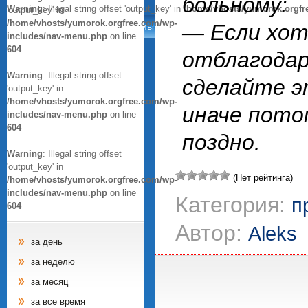
больному:
Warning
: Illegal string offset 'output_key' in
/home/vhosts/yumorok.orgfr
'output_key' in
/home/vhosts/yumorok.orgfree.com/wp-
— Если хо
Анекдоты
Афоризмы
Цитаты
Картинки
includes/nav-menu.php
on line
604
отблагодар
Warning
: Illegal string offset
сделайте э
'output_key' in
/home/vhosts/yumorok.orgfree.com/wp-
иначе пот
includes/nav-menu.php
on line
604
поздно.
Warning
: Illegal string offset
'output_key' in
(Нет рейтинга)
/home/vhosts/yumorok.orgfree.com/wp-
includes/nav-menu.php
on line
Категория:
п
604
Автор:
Aleks
за день
за неделю
за месяц
за все время