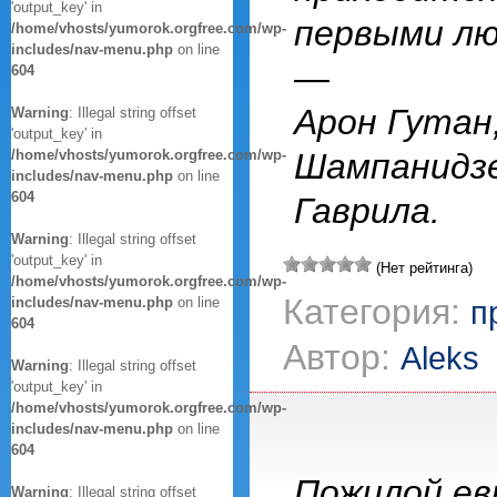
'output_key' in
первыми лю
/home/vhosts/yumorok.orgfree.com/wp-
includes/nav-menu.php
on line
—
604
Арон Гутан
Warning
: Illegal string offset
'output_key' in
/home/vhosts/yumorok.orgfree.com/wp-
Шампанидзе
includes/nav-menu.php
on line
604
Гаврила.
Warning
: Illegal string offset
'output_key' in
(Нет рейтинга)
/home/vhosts/yumorok.orgfree.com/wp-
Категория:
includes/nav-menu.php
on line
п
604
Автор:
Aleks
Warning
: Illegal string offset
'output_key' in
/home/vhosts/yumorok.orgfree.com/wp-
includes/nav-menu.php
on line
604
Пожилой ев
Warning
: Illegal string offset