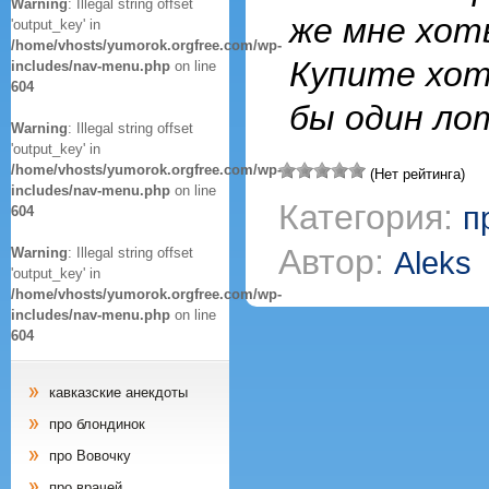
Warning
: Illegal string offset
же мне хот
'output_key' in
/home/vhosts/yumorok.orgfree.com/wp-
Купите хо
includes/nav-menu.php
on line
604
бы один ло
Warning
: Illegal string offset
'output_key' in
/home/vhosts/yumorok.orgfree.com/wp-
(Нет рейтинга)
includes/nav-menu.php
on line
Категория:
п
604
Автор:
Warning
: Illegal string offset
Aleks
'output_key' in
/home/vhosts/yumorok.orgfree.com/wp-
includes/nav-menu.php
on line
604
кавказские анекдоты
про блондинок
про Вовочку
про врачей