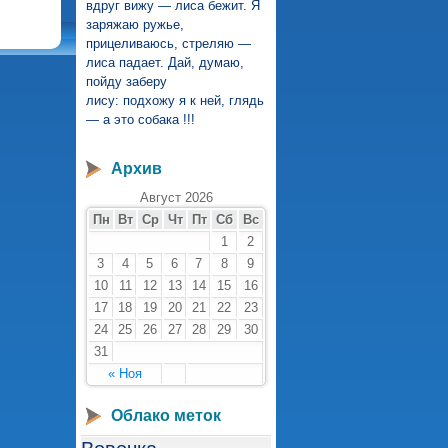
вдруг вижу — лиса бежит. Я
заряжаю ружье,
зь
прицеливаюсь, стреляю —
лиса падает. Дай, думаю,
пойду заберу
лису: подхожу я к ней, глядь
— а это собака !!!
Архив
Август 2026
Пн
Вт
Ср
Чт
Пт
Сб
Вс
1
2
3
4
5
6
7
8
9
10
11
12
13
14
15
16
17
18
19
20
21
22
23
24
25
26
27
28
29
30
31
« Ноя
Облако меток