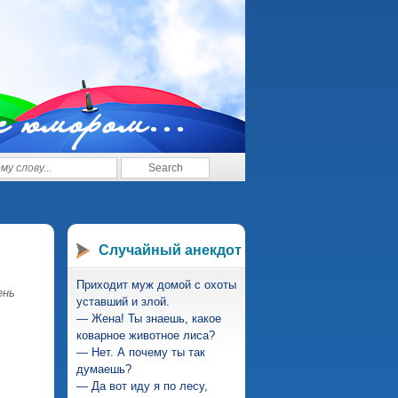
с юмором...
Случайный анекдот
Приходит муж домой с охоты
ень
уставший и злой.
— Жена! Ты знаешь, какое
коварное животное лиса?
— Нет. А почему ты так
думаешь?
— Да вот иду я по лесу,