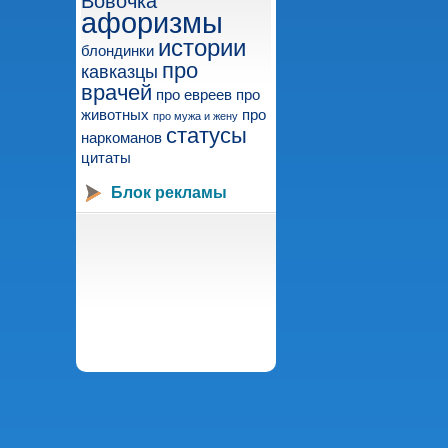
Вовочка
афоризмы
истории
блондинки
про
кавказцы
врачей
про евреев
про
животных
про
про мужа и жену
статусы
наркоманов
цитаты
Блок рекламы