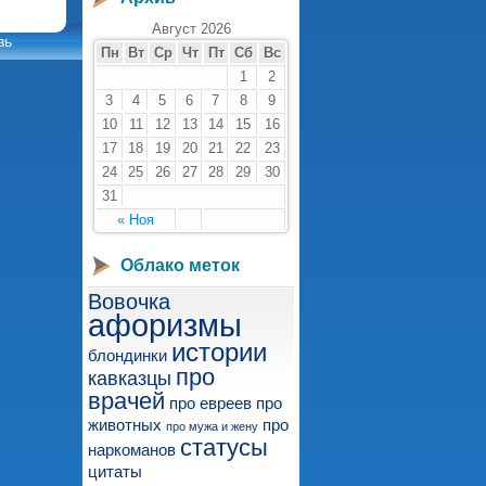
Август 2026
зь
Пн
Вт
Ср
Чт
Пт
Сб
Вс
1
2
3
4
5
6
7
8
9
10
11
12
13
14
15
16
17
18
19
20
21
22
23
24
25
26
27
28
29
30
31
« Ноя
Облако меток
Вовочка
афоризмы
истории
блондинки
про
кавказцы
врачей
про евреев
про
животных
про
про мужа и жену
статусы
наркоманов
цитаты