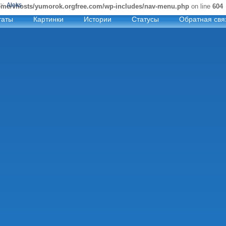
р:
Aleks
ome/vhosts/yumorok.orgfree.com/wp-includes/nav-menu.php
on line
604
таты
Картинки
Истории
Статусы
Обратная свя