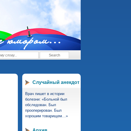
с юмором...
Случайный анекдот
Врач пишет в истории
болезни: «Больной был
обследован. Был
прооперирован. Был
хорошим товарищем…»
Архив