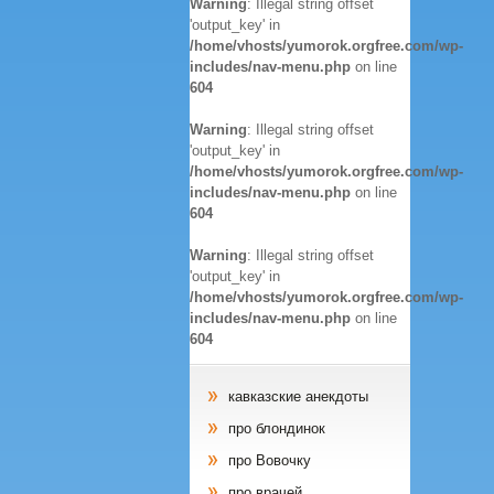
Warning
: Illegal string offset
'output_key' in
/home/vhosts/yumorok.orgfree.com/wp-
includes/nav-menu.php
on line
604
Warning
: Illegal string offset
'output_key' in
/home/vhosts/yumorok.orgfree.com/wp-
includes/nav-menu.php
on line
604
Warning
: Illegal string offset
'output_key' in
/home/vhosts/yumorok.orgfree.com/wp-
includes/nav-menu.php
on line
604
кавказские анекдоты
про блондинок
про Вовочку
про врачей