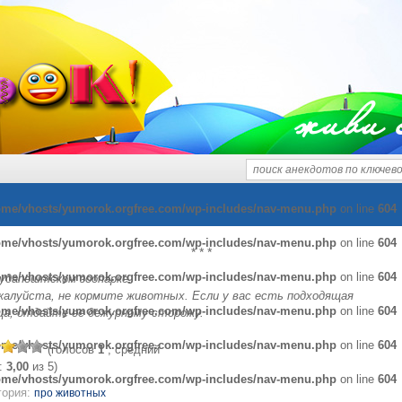
живи 
ome/vhosts/yumorok.orgfree.com/wp-includes/nav-menu.php
on line
604
ome/vhosts/yumorok.orgfree.com/wp-includes/nav-menu.php
on line
604
* * *
ome/vhosts/yumorok.orgfree.com/wp-includes/nav-menu.php
on line
604
удапештском зоопарке.
жалуйста, не кормите животных. Если у вас есть подходящая
ome/vhosts/yumorok.orgfree.com/wp-includes/nav-menu.php
on line
604
ща, отдайте ее дежурному сторожу.
ome/vhosts/yumorok.orgfree.com/wp-includes/nav-menu.php
on line
604
(голосов
1
, средний
:
3,00
из 5)
ome/vhosts/yumorok.orgfree.com/wp-includes/nav-menu.php
on line
604
гория:
про животных