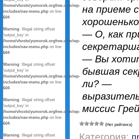
/home/vhosts/yumorok.orgfree.com/wp-
на приеме с
includes/nav-menu.php
on line
604
хорошенько
Warning
: Illegal string offset
— О, как пр
'output_key' in
/home/vhosts/yumorok.orgfree.com/wp-
секретарш
includes/nav-menu.php
on line
604
— Вы хотит
Warning
: Illegal string offset
бывшая сек
'output_key' in
/home/vhosts/yumorok.orgfree.com/wp-
ли? —
includes/nav-menu.php
on line
604
выразител
Warning
: Illegal string offset
миссис Грей
'output_key' in
/home/vhosts/yumorok.orgfree.com/wp-
includes/nav-menu.php
on line
604
(Нет рейтинга)
Категория:
п
Warning
: Illegal string offset