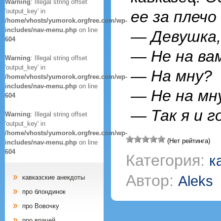
Warning
: Illegal string offset
'output_key' in
ее за плечо
/home/vhosts/yumorok.orgfree.com/wp-
includes/nav-menu.php
on line
— Девушка,
604
— Не на вам
Warning
: Illegal string offset
'output_key' in
— На мну?
/home/vhosts/yumorok.orgfree.com/wp-
includes/nav-menu.php
on line
— Не на мну
604
— Так я и г
Warning
: Illegal string offset
'output_key' in
/home/vhosts/yumorok.orgfree.com/wp-
(Нет рейтинга)
includes/nav-menu.php
on line
604
Категория:
к
Автор:
Aleks
кавказские анекдоты
про блондинок
про Вовочку
про врачей