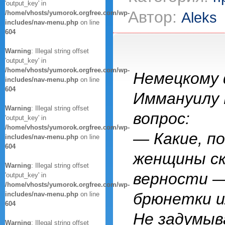
'output_key' in
Автор:
/home/vhosts/yumorok.orgfree.com/wp-
Aleks
includes/nav-menu.php
on line
604
Warning
: Illegal string offset
'output_key' in
/home/vhosts/yumorok.orgfree.com/wp-
Немецкому
includes/nav-menu.php
on line
604
Иммануилу 
Warning
: Illegal string offset
вопрос:
'output_key' in
/home/vhosts/yumorok.orgfree.com/wp-
— Какие, п
includes/nav-menu.php
on line
604
женщины ск
Warning
: Illegal string offset
верности 
'output_key' in
/home/vhosts/yumorok.orgfree.com/wp-
брюнетки и
includes/nav-menu.php
on line
604
Не задумыв
Warning
: Illegal string offset