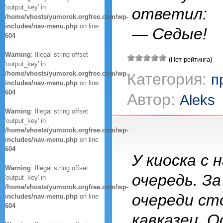
'output_key' in
ответил:
/home/vhosts/yumorok.orgfree.com/wp-
includes/nav-menu.php
on line
— Седые!
604
Warning
: Illegal string offset
(Нет рейтинга)
'output_key' in
/home/vhosts/yumorok.orgfree.com/wp-
Категория:
п
includes/nav-menu.php
on line
604
Автор:
Aleks
Warning
: Illegal string offset
'output_key' in
/home/vhosts/yumorok.orgfree.com/wp-
includes/nav-menu.php
on line
604
У киоска с 
Warning
: Illegal string offset
очередь. За
'output_key' in
/home/vhosts/yumorok.orgfree.com/wp-
очереди с
includes/nav-menu.php
on line
604
кавказец. 