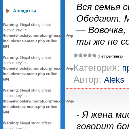
Вся семья 
Анекдоты
Обедают. М
Warning
: Illegal string offset
— Вовочка,
'output_key' in
/home/vhosts/yumorok.orgfree.com/wp-
ты же не со
includes/nav-menu.php
on line
604
(Нет рейтинга)
Warning
: Illegal string offset
'output_key' in
Категория:
п
/home/vhosts/yumorok.orgfree.com/wp-
includes/nav-menu.php
on line
Автор:
Aleks
604
Warning
: Illegal string offset
'output_key' in
/home/vhosts/yumorok.orgfree.com/wp-
includes/nav-menu.php
on line
- Я жена м
604
Warning
: Illegal string offset
говорит бр
'output_key' in