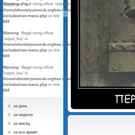
Warning
: Illegal string offset 'output_key' in
/home/vhosts/yumorok.orgfr
'output_key' in
/home/vhosts/yumorok.orgfree.com/wp-
Анекдоты
Афоризмы
Цитаты
Картинки
includes/nav-menu.php
on line
604
Warning
: Illegal string offset
'output_key' in
/home/vhosts/yumorok.orgfree.com/wp-
includes/nav-menu.php
on line
604
Warning
: Illegal string offset
'output_key' in
/home/vhosts/yumorok.orgfree.com/wp-
includes/nav-menu.php
on line
604
за день
за неделю
за месяц
за все время