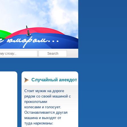
с юмором...
Случайный анекдот
Стоит мужик на дороге
рядом со своей машиной с
проколотыми
колесами и голосует.
Останавливается другая
машина и выходят от
туда наркоманы: