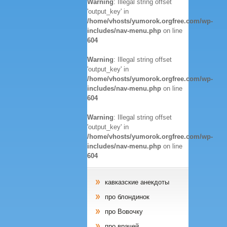
Warning
: Illegal string offset
'output_key' in
/home/vhosts/yumorok.orgfree.com/wp-
includes/nav-menu.php
on line
604
Warning
: Illegal string offset
'output_key' in
/home/vhosts/yumorok.orgfree.com/wp-
includes/nav-menu.php
on line
604
Warning
: Illegal string offset
'output_key' in
/home/vhosts/yumorok.orgfree.com/wp-
includes/nav-menu.php
on line
604
кавказские анекдоты
про блондинок
про Вовочку
про врачей