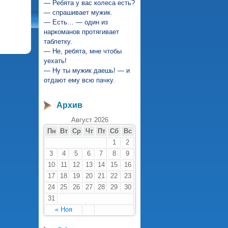
— Ребята у вас колеса есть?
— спрашивает мужик.
зь
— Есть… — один из
наркоманов протягивает
таблетку.
— Не, ребята, мне чтобы
уехать!
— Ну ты мужик даешь! — и
отдают ему всю пачку.
Архив
Август 2026
Пн
Вт
Ср
Чт
Пт
Сб
Вс
1
2
3
4
5
6
7
8
9
10
11
12
13
14
15
16
17
18
19
20
21
22
23
24
25
26
27
28
29
30
31
« Ноя