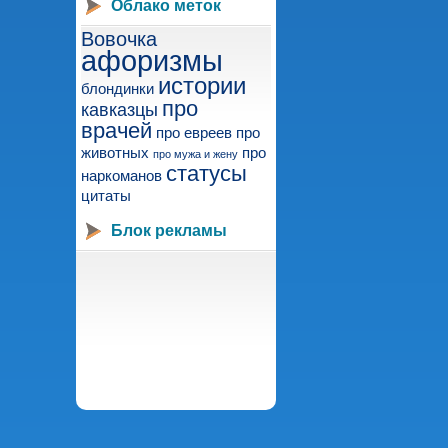
Облако меток
Вовочка
афоризмы
истории
блондинки
про
кавказцы
врачей
про евреев
про
животных
про
про мужа и жену
статусы
наркоманов
цитаты
Блок рекламы